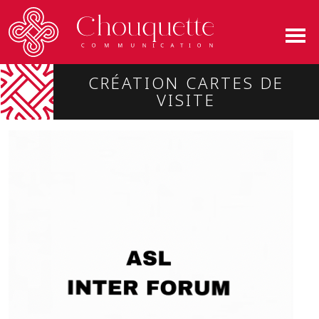
Poker debutant regle
Télécharger Des Jeux De Casino Pour Pc Gratuitement
Pour L'année 2023
: Ces bonus peuvent être disponibles
pour une durée limitée, ou ils peuvent être mensuels.
CRÉATION CARTES DE
Quelles Sont Les Meilleures Machines De Jeu De
VISITE
Casino Pour Gagner
- Naturellement, plus un casino
est récent, plus il est susceptible d'offrir les options de
paiement les plus récentes et les plus avancées.
Jeux Gratuit Casino En Ligne
: Les titres les plus
populaires sur la plateforme incluent Huuuge
Diamond Wins, God of Sky, Phoenix Garden, Cash
Madness et Ancient Forest.
Jeux poker carte gratuit
Numéro De Keno Du Soir
Son président ne comprend pas la décision, pensant que
cela aura pour effet d’encourager les joueurs à s’inscrire à
des tournois illégaux ou encore sur Internet avec moins de